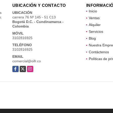
UBICACIÓN Y CONTACTO
INFORMACI
Inicio
s
UBICACIÓN
s.
carrera 76 Nº 145 - 51 C13
Ventas
Bogotá D.C. - Cundinamarca -
Alquiler
Colombia
Servicios
MÓVIL
3102816925
Blog
TELÉFONO
Nuestra Empre
3102816925
Contáctenos
EMAIL
Políticas de pr
comercial@oifr.co
Facebook
X
Instagram