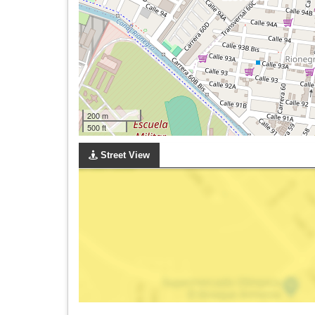
200 m
500 ft
Street View