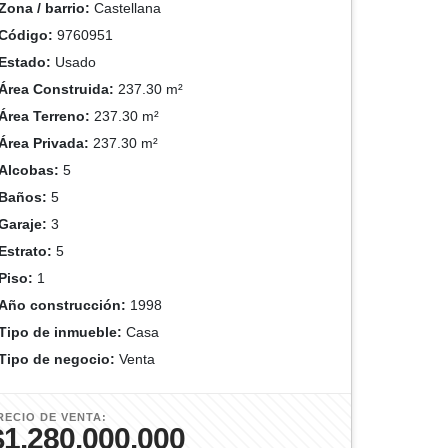
Zona / barrio:
Castellana
Código:
9760951
Estado:
Usado
Área Construida:
237.30 m²
Área Terreno:
237.30 m²
Área Privada:
237.30 m²
Alcobas:
5
Baños:
5
Garaje:
3
Estrato:
5
Piso:
1
Año construcción:
1998
Tipo de inmueble:
Casa
Tipo de negocio:
Venta
RECIO DE VENTA:
$1.280.000.000