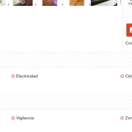
P
Com
Electricidad
Cit
Vigilancia
Zon