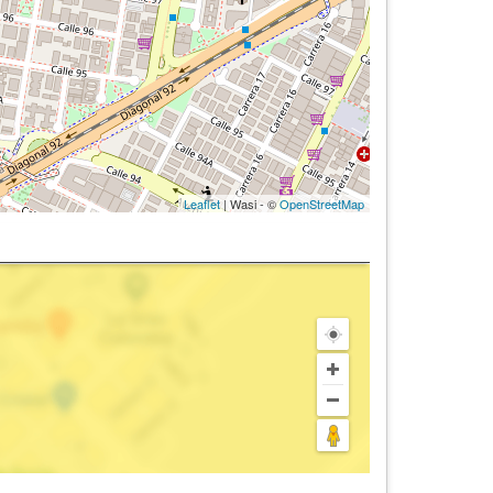
Leaflet
| Wasi - ©
OpenStreetMap