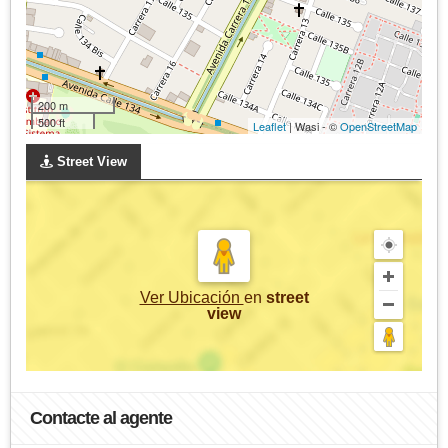
200 m
500 ft
Leaflet
| Wasi - ©
OpenStreetMap
Street View
Ver Ubicación
en
street
view
Contacte al agente