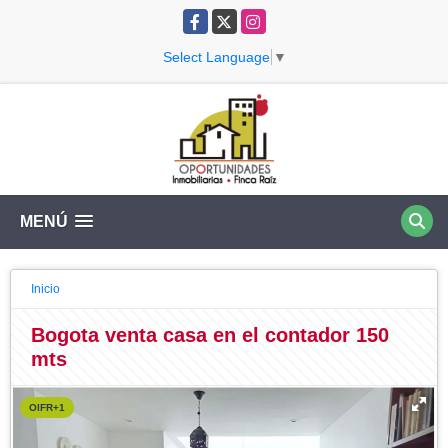
Facebook
X
Instagram
Select Language
▼
MENÚ
Inicio
Bogota venta casa en el contador 150
mts
OIFR+1