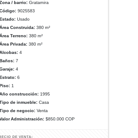
Zona / barrio:
Gratamira
Código:
9025583
Estado:
Usado
Área Construida:
380 m²
Área Terreno:
380 m²
Área Privada:
380 m²
Alcobas:
4
Baños:
7
Garaje:
4
Estrato:
6
Piso:
1
Año construcción:
1995
Tipo de inmueble:
Casa
Tipo de negocio:
Venta
Valor Administración:
$850.000 COP
RECIO DE VENTA: