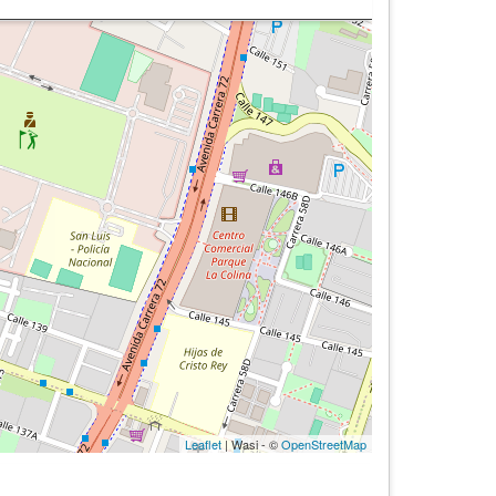
Leaflet
| Wasi - ©
OpenStreetMap