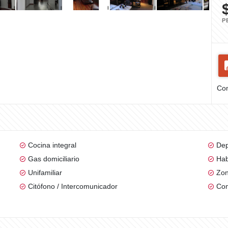
P
Com
Cocina integral
Dep
Gas domiciliario
Hab
Unifamiliar
Zon
Citófono / Intercomunicador
Com