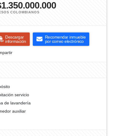
$1.350.000.000
ESOS COLOMBIANOS
Descargar
Recomendar inmueble
información
por correo electrónico
partir
ósito
itación servicio
a de lavandería
edor auxiliar