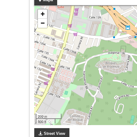
+
−
200 m
500 ft
Street View