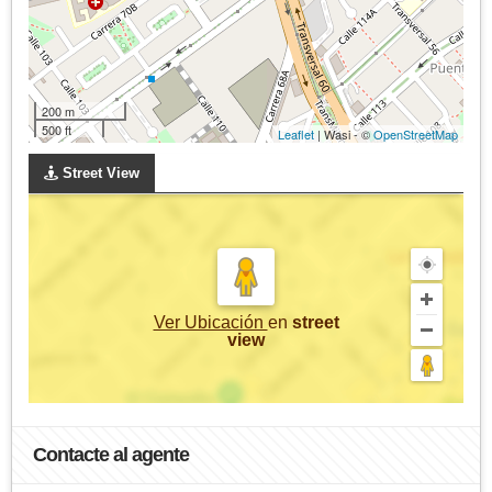
200 m
500 ft
Leaflet
| Wasi - ©
OpenStreetMap
Street View
Ver Ubicación
en
street
view
Contacte al agente