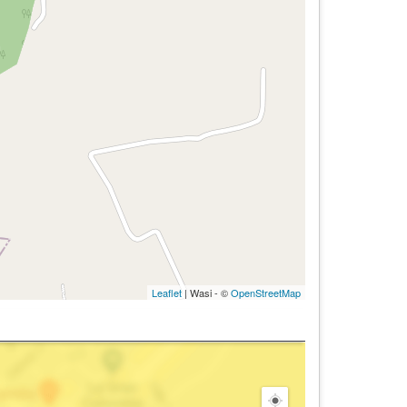
Leaflet
| Wasi - ©
OpenStreetMap