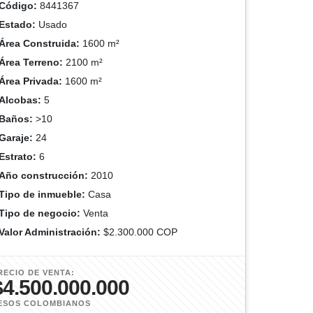
Código:
8441367
Estado:
Usado
Área Construida:
1600 m²
Área Terreno:
2100 m²
Área Privada:
1600 m²
Alcobas:
5
Baños:
>10
Garaje:
24
Estrato:
6
Año construcción:
2010
Tipo de inmueble:
Casa
Tipo de negocio:
Venta
Valor Administración:
$2.300.000 COP
RECIO DE VENTA:
$4.500.000.000
ESOS COLOMBIANOS