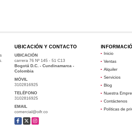
UBICACIÓN Y CONTACTO
INFORMACI
Inicio
s
UBICACIÓN
s.
carrera 76 Nº 145 - 51 C13
Ventas
Bogotá D.C. - Cundinamarca -
Alquiler
Colombia
Servicios
MÓVIL
3102816925
Blog
TELÉFONO
Nuestra Empre
3102816925
Contáctenos
EMAIL
Políticas de pr
comercial@oifr.co
Facebook
X
Instagram