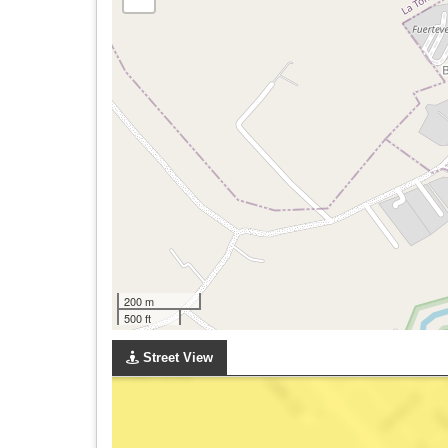
200 m
500 ft
Street View