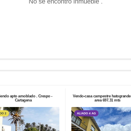
No se encontró inmueble .
iendo apto amoblado . Crespo -
Vendo-casa campestre hatogrande
Cartagena
area 697.31 mts
DO 2
ALIADO 4 AG