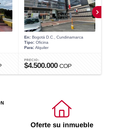
En:
Bogotá D.C., Cundinamarca
En:
Bogotá 
Tipo:
Oficina
Tipo:
Casa
Para:
Alquiler
Para:
Venta
PRECIO:
PRECIO:
$4.500.000
$1.450
P
COP
ÓN
Oferte su inmueble