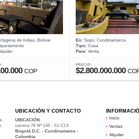
tagena de Indias, Bolívar
En:
Sopo, Cundinamarca
partamento
Tipo:
Casa
lquiler
Para:
Venta
O:
PRECIO:
100.000
$2.800.000.000
COP
CO
UBICACIÓN Y CONTACTO
INFORMACI
Inicio
s
UBICACIÓN
s.
carrera 76 Nº 145 - 51 C13
Ventas
Bogotá D.C. - Cundinamarca -
Alquiler
Colombia