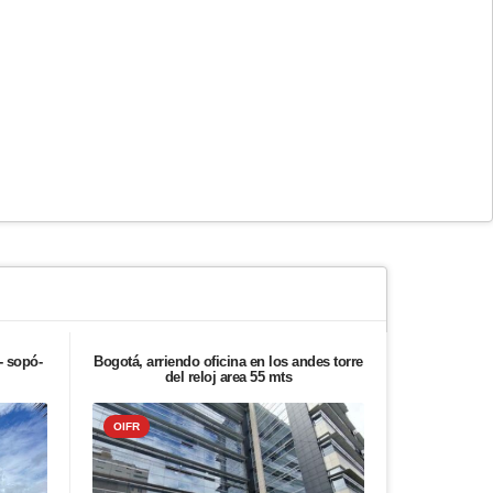
- sopó-
Bogotá, arriendo oficina en los andes torre
Bogotá, ven
del reloj area 55 mts
salama
OIFR
OIFR