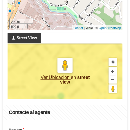
200 m
500 ft
Leaflet
| Wasi - ©
OpenStreetMap
Street View
Ver Ubicación
en
street
view
Contacte al agente
*
Nombre