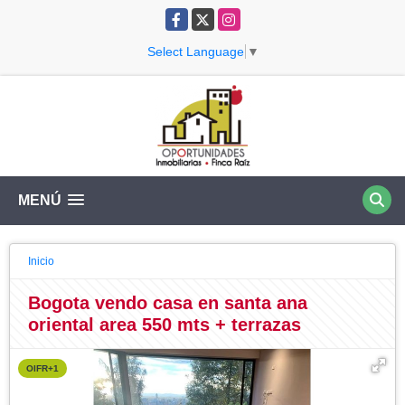
Facebook
X
Instagram
Select Language
▼
MENÚ
Inicio
Bogota vendo casa en santa ana
oriental area 550 mts + terrazas
OIFR+1