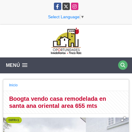
Facebook
X
Instagram
Select Language
▼
MENÚ
Inicio
Boogta vendo casa remodelada en
santa ana oriental area 655 mts
OIFR+1