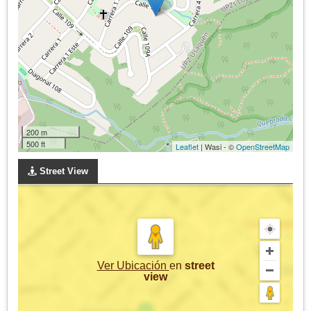
200 m
500 ft
Leaflet
| Wasi - ©
OpenStreetMap
Street View
Ver Ubicación
en
street
view