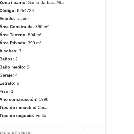
Zona / barrio:
Santa Barbara Alta
Código:
8254728
Estado:
Usado
Área Construida:
390 m²
Área Terreno:
594 m²
Área Privada:
390 m²
Alcobas:
3
Baños:
2
Baño medio:
Si
Garaje:
4
Estrato:
6
Piso:
1
Año construcción:
1990
Tipo de inmueble:
Casa
Tipo de negocio:
Venta
RECIO DE VENTA: