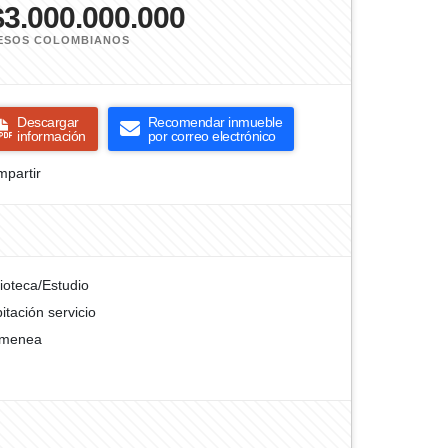
$3.000.000.000
ESOS COLOMBIANOS
Descargar
Recomendar inmueble
información
por correo electrónico
partir
lioteca/Estudio
itación servicio
imenea