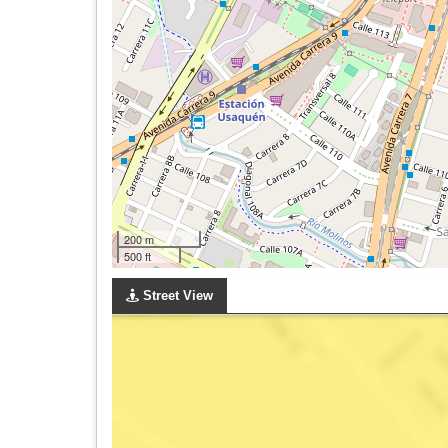
200 m
500 ft
Street View