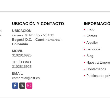
UBICACIÓN Y CONTACTO
INFORMACI
Inicio
s
UBICACIÓN
s.
carrera 76 Nº 145 - 51 C13
Ventas
Bogotá D.C. - Cundinamarca -
Alquiler
Colombia
Servicios
MÓVIL
3102816925
Blog
TELÉFONO
Nuestra Empre
3102816925
Contáctenos
EMAIL
Políticas de pr
comercial@oifr.co
Facebook
X
Instagram