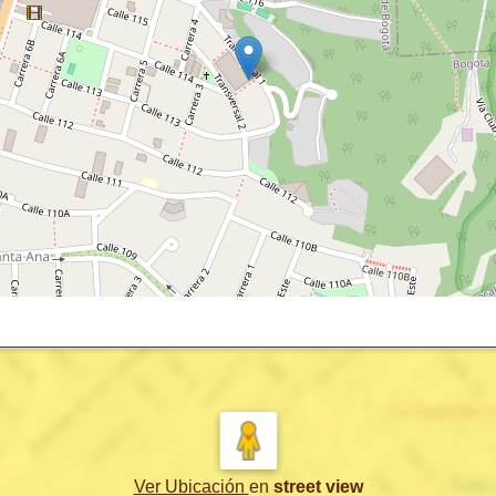
Ver Ubicación
en
street view