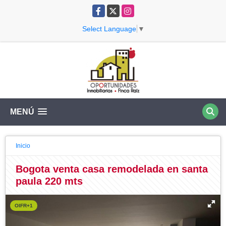
Facebook
X
Instagram
Select Language
▼
MENÚ
Inicio
Bogota venta casa remodelada en santa
paula 220 mts
OIFR+1