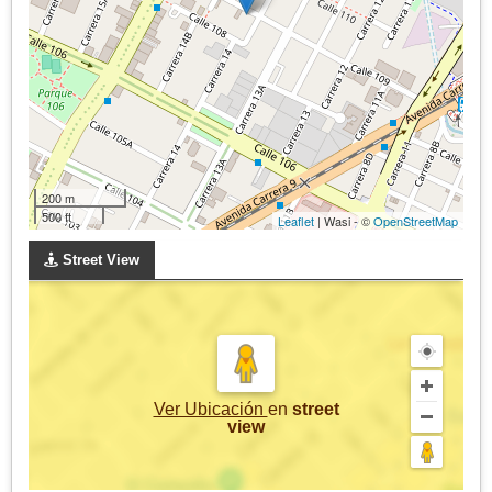
200 m
500 ft
Leaflet
| Wasi - ©
OpenStreetMap
Street View
Ver Ubicación
en
street
view