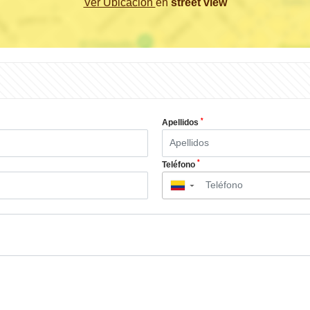
Ver Ubicación
en
street view
*
Apellidos
*
Teléfono
▼