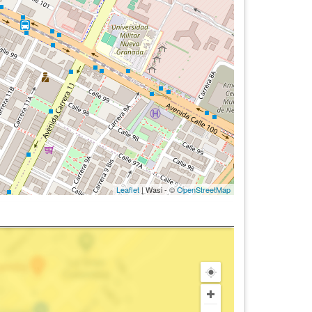
Leaflet
| Wasi - ©
OpenStreetMap