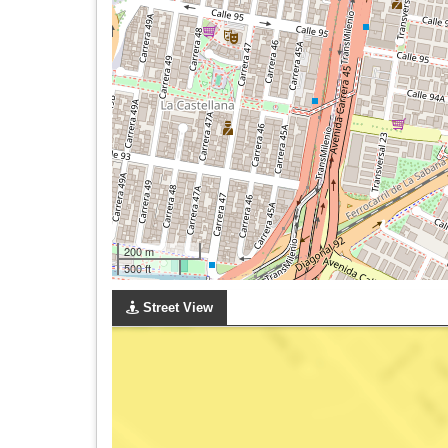
200 m
500 ft
Street View