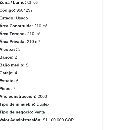
Zona / barrio:
Chicó
Código:
9504297
Estado:
Usado
Área Construida:
210 m²
Área Terreno:
210 m²
Área Privada:
210 m²
Alcobas:
3
Baños:
2
Baño medio:
Si
Garaje:
4
Estrato:
6
Pisos:
7
Año construcción:
2003
Tipo de inmueble:
Dúplex
Tipo de negocio:
Venta
Valor Administración:
$1.100.000 COP