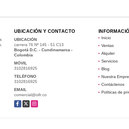
UBICACIÓN Y CONTACTO
INFORMACI
Inicio
s
UBICACIÓN
s.
carrera 76 Nº 145 - 51 C13
Ventas
Bogotá D.C. - Cundinamarca -
Alquiler
Colombia
Servicios
MÓVIL
3102816925
Blog
TELÉFONO
Nuestra Empre
3102816925
Contáctenos
EMAIL
Políticas de pr
comercial@oifr.co
Facebook
X
Instagram