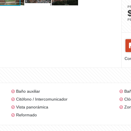
P
P
Com
Baño auxiliar
Bañ
Citófono / Intercomunicador
Cló
Vista panorámica
Zon
Reformado