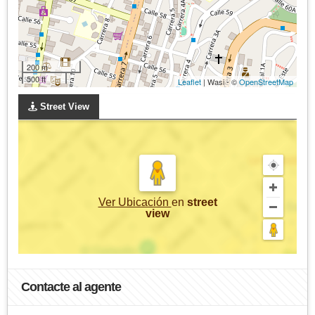
200 m
500 ft
Leaflet
| Wasi - ©
OpenStreetMap
Street View
Ver Ubicación
en
street
view
Contacte al agente