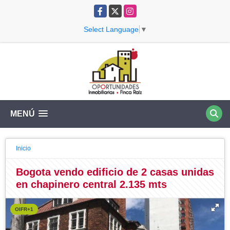
Facebook
X
Instagram
Select Language
▼
MENÚ
Inicio
Bogota vendo edificio de 2 casas unidas
en chapinero central 2.135 mts
OIFR+1