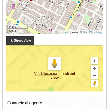
200 m
500 ft
Leaflet
| Wasi - ©
OpenStreetMap
Street View
Ver Ubicación
en
street
view
Contacte al agente