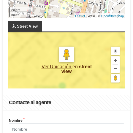
200 m
500 ft
Leaflet
| Wasi - ©
OpenStreetMap
Street View
Ver Ubicación
en
street
view
Contacte al agente
*
Nombre