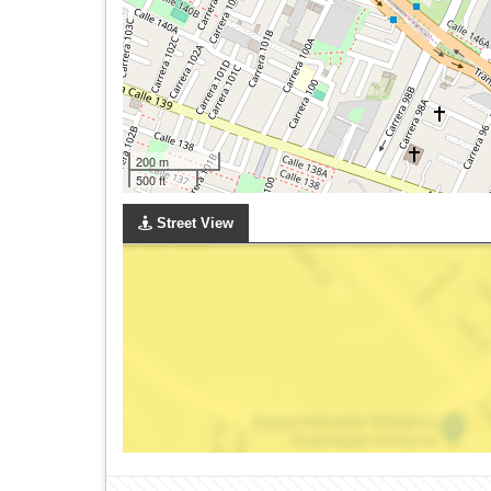
200 m
500 ft
Street View