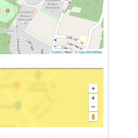
Leaflet
| Wasi - ©
OpenStreetMap