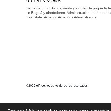
QUIÉNES SOMOS
Servicios Inmobiliarios, venta y alquiler de propiedade
en Bogotá y alrededores. Administración de Inmueble
Real state. Arriendo Arriendos Administrados
©2026
oifr.co
, todos los derechos reservados.
Este sitio Web usa cookies para asegurarte la mejor ex