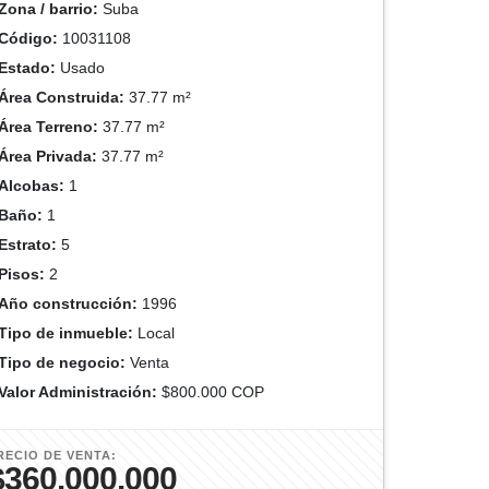
Zona / barrio:
Suba
Código:
10031108
Estado:
Usado
Área Construida:
37.77 m²
Área Terreno:
37.77 m²
Área Privada:
37.77 m²
Alcobas:
1
Baño:
1
Estrato:
5
Pisos:
2
Año construcción:
1996
Tipo de inmueble:
Local
Tipo de negocio:
Venta
Valor Administración:
$800.000 COP
RECIO DE VENTA:
$360.000.000