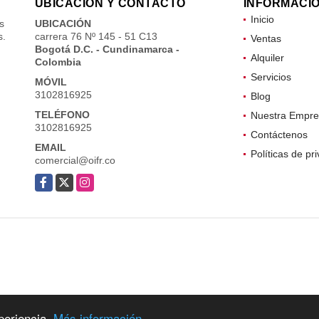
UBICACIÓN Y CONTACTO
INFORMACI
Inicio
s
UBICACIÓN
s.
carrera 76 Nº 145 - 51 C13
Ventas
Bogotá D.C. - Cundinamarca -
Alquiler
Colombia
Servicios
MÓVIL
3102816925
Blog
TELÉFONO
Nuestra Empre
3102816925
Contáctenos
EMAIL
Políticas de pr
comercial@oifr.co
Facebook
X
Instagram
periencia.
Más información