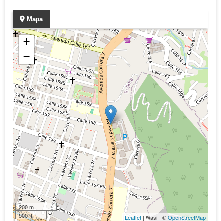
Mapa
+
−
200 m
500 ft
Leaflet
| Wasi - ©
OpenStreetMap