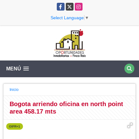
Facebook
X
Instagram
Select Language
▼
MENÚ
Inicio
Bogota arriendo oficina en north point
area 458.17 mts
OIFR+1