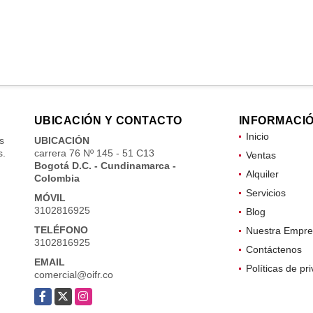
UBICACIÓN Y CONTACTO
INFORMACI
Inicio
s
UBICACIÓN
s.
carrera 76 Nº 145 - 51 C13
Ventas
Bogotá D.C. - Cundinamarca -
Alquiler
Colombia
Servicios
MÓVIL
3102816925
Blog
TELÉFONO
Nuestra Empre
3102816925
Contáctenos
EMAIL
Políticas de pr
comercial@oifr.co
Facebook
X
Instagram