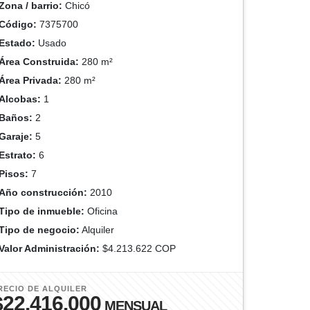
Zona / barrio:
Chicó
Código:
7375700
Estado:
Usado
Área Construida:
280 m²
Área Privada:
280 m²
Alcobas:
1
Baños:
2
Garaje:
5
Estrato:
6
Pisos:
7
Año construcción:
2010
Tipo de inmueble:
Oficina
Tipo de negocio:
Alquiler
Valor Administración:
$4.213.622 COP
RECIO DE ALQUILER
$22.416.000
MENSUAL