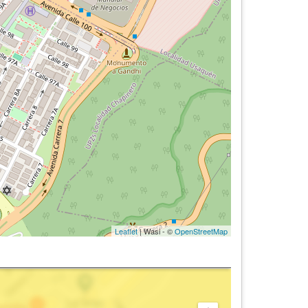
Leaflet
| Wasi - ©
OpenStreetMap