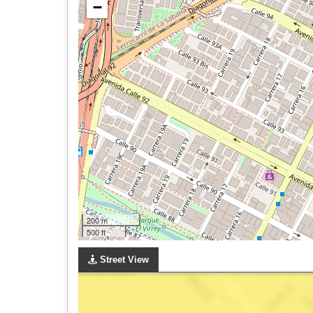
−
200 m
500 ft
Street View