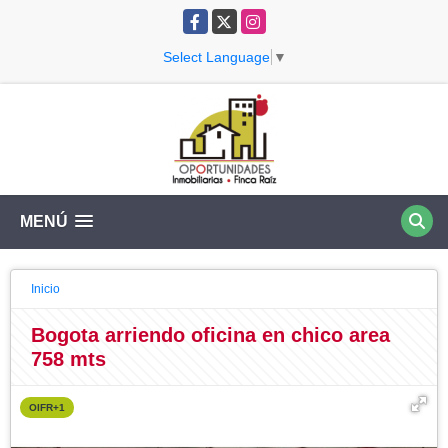
Facebook
X
Instagram
Select Language
▼
MENÚ
Inicio
Bogota arriendo oficina en chico area
758 mts
OIFR+1