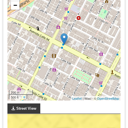
−
200 m
500 ft
Leaflet
| Wasi - ©
OpenStreetMap
Street View