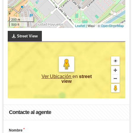
200 m
500 ft
Leaflet
| Wasi - ©
OpenStreetMap
Street View
Ver Ubicación
en
street
view
Contacte al agente
*
Nombre