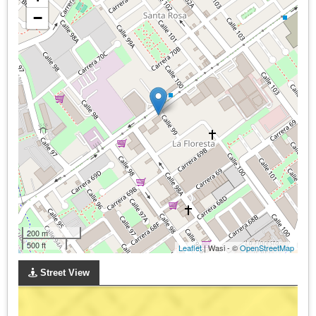
−
200 m
500 ft
Leaflet
| Wasi - ©
OpenStreetMap
Street View