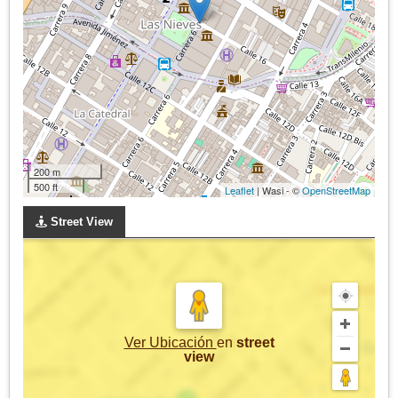
200 m
500 ft
Leaflet
| Wasi - ©
OpenStreetMap
Street View
Ver Ubicación
en
street
view