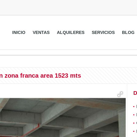
INICIO
VENTAS
ALQUILERES
SERVICIOS
BLOG
on zona franca area 1523 mts
D