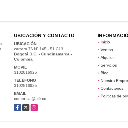
UBICACIÓN Y CONTACTO
INFORMACI
Inicio
s
UBICACIÓN
s.
carrera 76 Nº 145 - 51 C13
Ventas
Bogotá D.C. - Cundinamarca -
Alquiler
Colombia
Servicios
MÓVIL
3102816925
Blog
TELÉFONO
Nuestra Empre
3102816925
Contáctenos
EMAIL
Políticas de pr
comercial@oifr.co
Facebook
X
Instagram