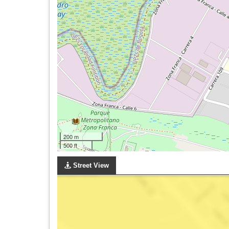
200 m
500 ft
Street View