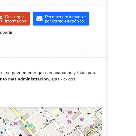
Descargar
Recomendar inmueble
información
por correo electrónico
partir
iso, se pueden entregar con acabados y listas para
nto mas administracion
, apts - c- dos