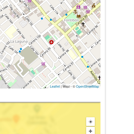
Leaflet
| Wasi - ©
OpenStreetMap