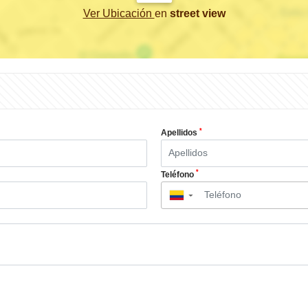
Ver Ubicación
en
street view
*
Apellidos
*
Teléfono
▼