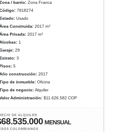
Zona / barrio:
Zona Franca
Código:
7818274
Estado:
Usado
Área Construida:
2017 m²
Área Privada:
2017 m²
Alcobas:
1
Garaje:
29
Estrato:
3
Pisos:
5
Año construcción:
2017
Tipo de inmueble:
Oficina
Tipo de negocio:
Alquiler
Valor Administración:
$11.626.582 COP
RECIO DE ALQUILER
$68.535.000
MENSUAL
ESOS COLOMBIANOS