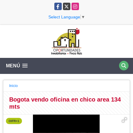
Facebook
X
Instagram
Select Language
▼
MENÚ
Inicio
Bogota vendo oficina en chico area 134
mts
OIFR+1