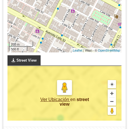
200 m
500 ft
Leaflet
| Wasi - ©
OpenStreetMap
Street View
Ver Ubicación
en
street
view