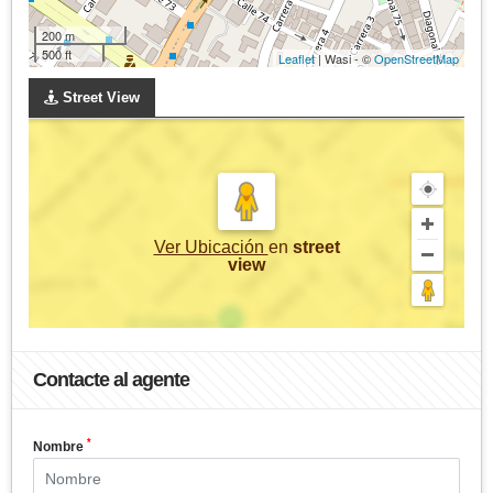
200 m
500 ft
Leaflet
| Wasi - ©
OpenStreetMap
Street View
Ver Ubicación
en
street
view
Contacte al agente
*
Nombre