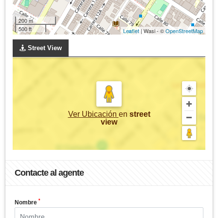
200 m
500 ft
Leaflet
| Wasi - ©
OpenStreetMap
Street View
Ver Ubicación
en
street
view
Contacte al agente
*
Nombre