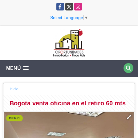
Facebook
X
Instagram
Select Language
▼
MENÚ
Inicio
Bogota venta oficina en el retiro 60 mts
OIFR+1