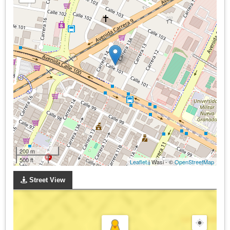
200 m
500 ft
Leaflet
| Wasi - ©
OpenStreetMap
Street View