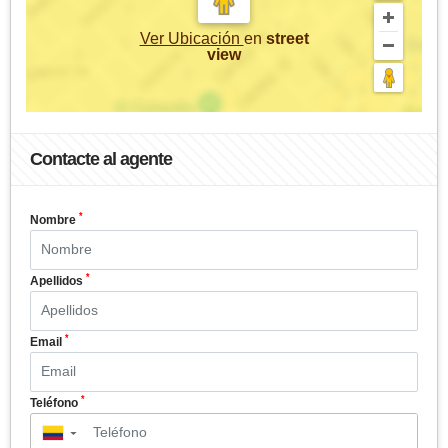
Ver Ubicación
en
street
view
Contacte al agente
*
Nombre
*
Apellidos
*
Email
*
Teléfono
▼