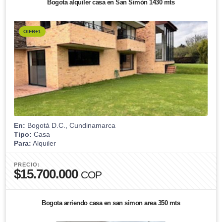
Bogota alquiler casa en San Simón 1430 mts
OIFR+1
En:
Bogotá D.C., Cundinamarca
Tipo:
Casa
Para:
Alquiler
PRECIO:
$15.700.000
COP
Bogota arriendo casa en san simon area 350 mts