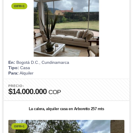
OIFR+1
En:
Bogotá D.C., Cundinamarca
Tipo:
Casa
Para:
Alquiler
PRECIO:
$14.000.000
COP
La calera, alquiler casa en Arboretto 257 mts
OIFR+1