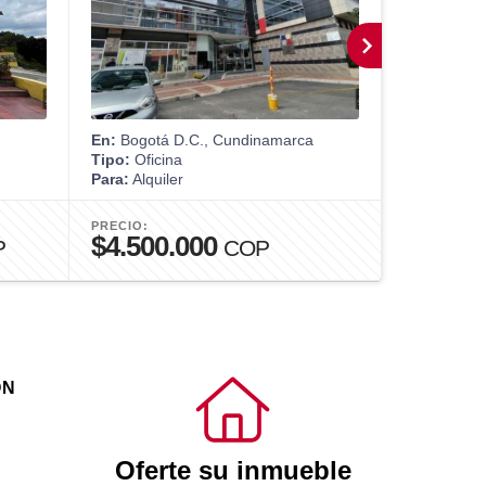
En:
Bogotá D.C., Cundinamarca
En:
Bogotá 
Tipo:
Oficina
Tipo:
Casa
Para:
Alquiler
Para:
Venta
PRECIO:
PRECIO:
$4.500.000
$1.450
P
COP
ÓN
Oferte su inmueble