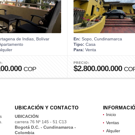
tagena de Indias, Bolívar
En:
Sopo, Cundinamarca
partamento
Tipo:
Casa
lquiler
Para:
Venta
O:
PRECIO:
100.000
$2.800.000.000
COP
CO
UBICACIÓN Y CONTACTO
INFORMACI
Inicio
s
UBICACIÓN
s.
carrera 76 Nº 145 - 51 C13
Ventas
Bogotá D.C. - Cundinamarca -
Alquiler
Colombia