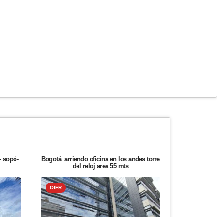
- sopó-
Bogotá, arriendo oficina en los andes torre
Bogotá, ven
del reloj area 55 mts
salama
OIFR
OIFR