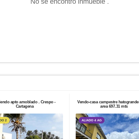
No se encontró inmueble .
iendo apto amoblado . Crespo -
Vendo-casa campestre hatogrande
Cartagena
area 697.31 mts
DO 2
ALIADO 4 AG