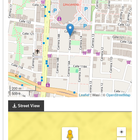
200 m
500 ft
Leaflet
| Wasi - ©
OpenStreetMap
Street View