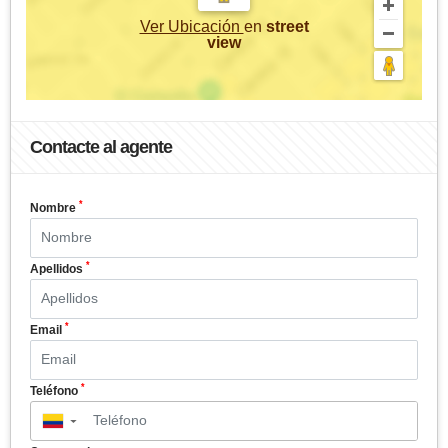
Ver Ubicación
en
street
view
Contacte al agente
*
Nombre
*
Apellidos
*
Email
*
Teléfono
▼