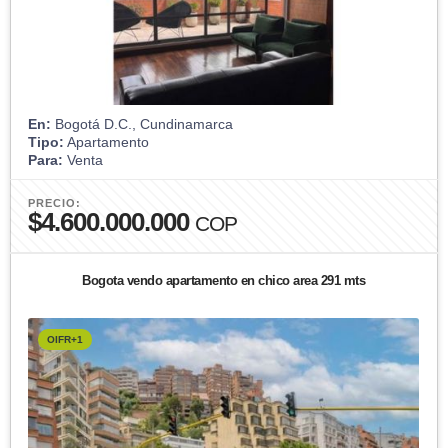
En:
Bogotá D.C., Cundinamarca
Tipo:
Apartamento
Para:
Venta
PRECIO:
$4.600.000.000
COP
Bogota vendo apartamento en chico area 291 mts
OIFR+1