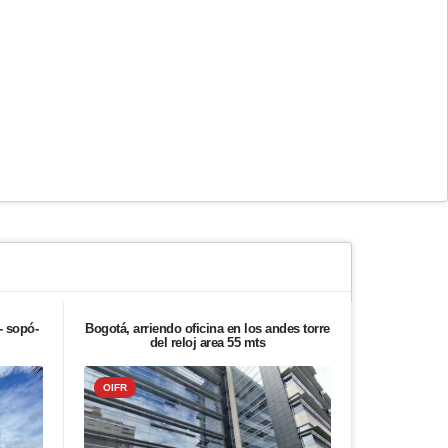
- sopó-
Bogotá, arriendo oficina en los andes torre
Bogotá, ven
del reloj area 55 mts
salama
OIFR
OIFR