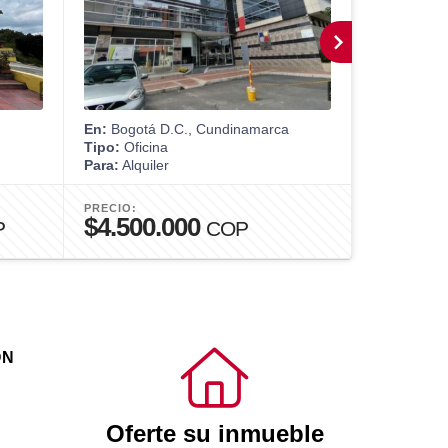
En:
Bogotá D.C., Cundinamarca
En:
Bogotá 
Tipo:
Oficina
Tipo:
Casa
Para:
Alquiler
Para:
Venta
PRECIO:
PRECIO:
$4.500.000
$1.450
P
COP
ÓN
Oferte su inmueble