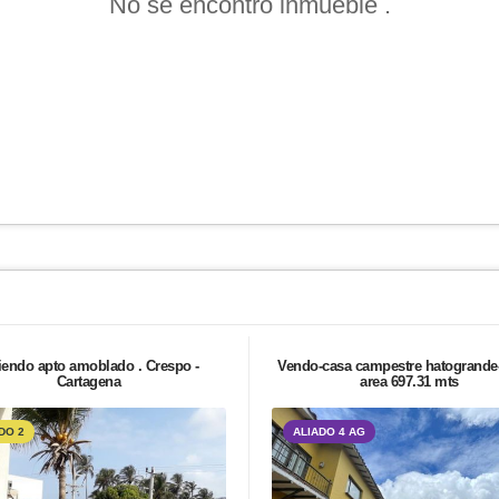
No se encontró inmueble .
iendo apto amoblado . Crespo -
Vendo-casa campestre hatogrande
Cartagena
area 697.31 mts
DO 2
ALIADO 4 AG