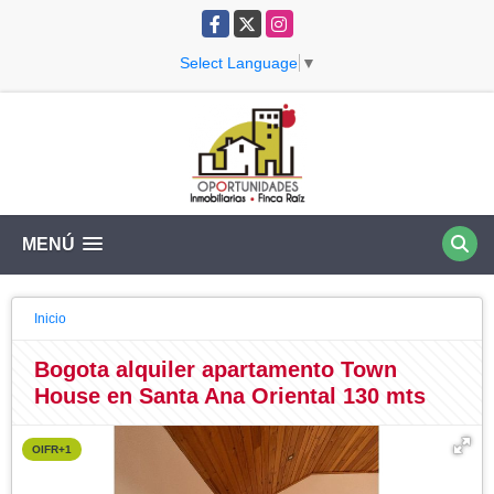
Facebook
X
Instagram
Select Language
▼
MENÚ
Inicio
Bogota alquiler apartamento Town
House en Santa Ana Oriental 130 mts
OIFR+1