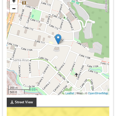
+
−
200 m
500 ft
Leaflet
| Wasi - ©
OpenStreetMap
Street View