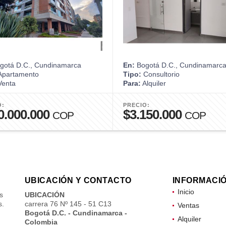
gotá D.C., Cundinamarca
En:
Bogotá D.C., Cundinamarc
partamento
Tipo:
Consultorio
enta
Para:
Alquiler
O:
PRECIO:
0.000.000
$3.150.000
COP
COP
UBICACIÓN Y CONTACTO
INFORMACI
Inicio
s
UBICACIÓN
s.
carrera 76 Nº 145 - 51 C13
Ventas
Bogotá D.C. - Cundinamarca -
Alquiler
Colombia