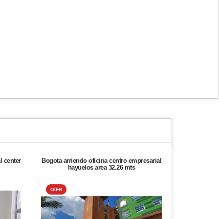
l center
Bogota arriendo oficina centro empresarial
Arrien
hayuelos area 32.26 mts
OIFR
ALIADO 2