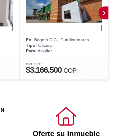
a
En:
Bogotá D.C., Cundinamarca
En:
Bogotá 
Tipo:
Oficina
Tipo:
Apart
Para:
Alquiler
Para:
Alquil
PRECIO:
PRECIO:
$3.166.500
$4.000
COP
ÓN
Oferte su inmueble