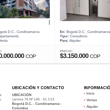
gotá D.C., Cundinamarca
En:
Bogotá D.C., Cundinamarc
partamento
Tipo:
Consultorio
enta
Para:
Alquiler
O:
PRECIO:
0.000.000
$3.150.000
COP
COP
UBICACIÓN Y CONTACTO
INFORMACI
Inicio
s
UBICACIÓN
s.
carrera 76 Nº 145 - 51 C13
Ventas
Bogotá D.C. - Cundinamarca -
Alquiler
Colombia