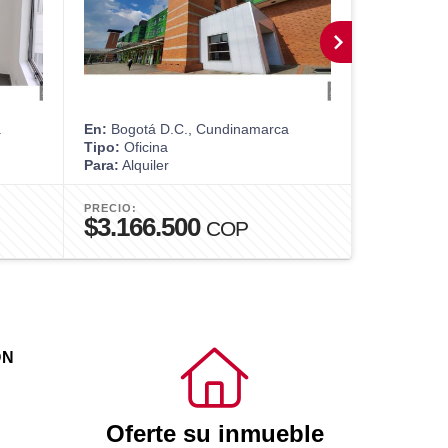
a
En:
Bogotá D.C., Cundinamarca
En:
Bogotá 
Tipo:
Oficina
Tipo:
Apart
Para:
Alquiler
Para:
Alquil
PRECIO:
PRECIO:
$3.166.500
$4.000
COP
ÓN
Oferte su inmueble