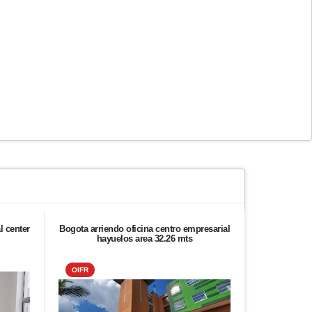
l center
Bogota arriendo oficina centro empresarial
Arrien
hayuelos area 32.26 mts
OIFR
ALIADO 2